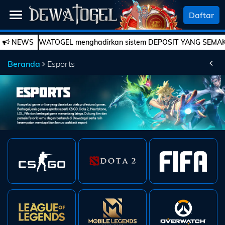
SELAMAT DATANG
Daftar
NEWS
DEWATOGEL menghadirkan sistem DEPOSIT YANG SEMAKIN MUDAH
Beranda
Beranda
Esports
Daftar
Togel
Live
Casino
Slot
Games
Esports
PROMO
Bola