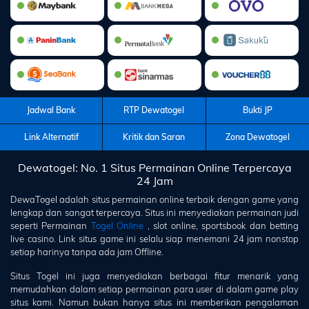
Jadwal Bank
RTP Dewatogel
Bukti JP
Link Alternatif
Kritik dan Saran
Zona Dewatogel
Dewatogel: No. 1 Situs Permainan Online Terpercaya
24 Jam
DewaTogel
adalah situs permainan online terbaik dengan game yang
lengkap dan sangat terpercaya. Situs ini menyediakan permainan judi
seperti Permainan
Togel Online
, slot online, sportsbook dan betting
live casino. Link situs game ini selalu siap menemani 24 jam nonstop
setiap harinya tanpa ada jam Offline.
Situs Togel ini juga menyediakan berbagai fitur menarik yang
memudahkan dalam setiap permainan para user di dalam game play
situs kami. Namun bukan hanya situs ini memberikan pengalaman