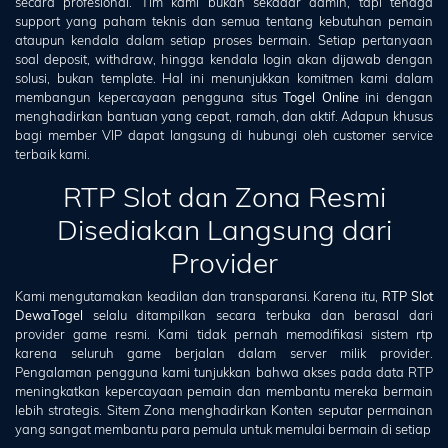
secara profesional. Tim kami bukan sekadar admin, tapi tenaga
support yang paham teknis dan semua tentang kebutuhan pemain
ataupun kendala dalam setiap proses bermain. Setiap pertanyaan
soal deposit, withdraw, hingga kendala login akan dijawab dengan
solusi, bukan template. Hal ini menunjukkan komitmen kami dalam
membangun kepercayaan pengguna situs
Togel Online
ini dengan
menghadirkan bantuan yang cepat, ramah, dan aktif. Adapun khusus
bagi member VIP dapat langsung di hubungi oleh customer service
terbaik kami.
RTP Slot dan Zona Resmi
Disediakan Langsung dari
Provider
Kami mengutamakan keadilan dan transparansi. Karena itu,
RTP Slot
DewaTogel
selalu ditampilkan secara terbuka dan berasal dari
provider game resmi. Kami tidak pernah memodifikasi sistem rtp
karena seluruh game berjalan dalam server milik provider.
Pengalaman pengguna kami tunjukkan bahwa akses pada data RTP
meningkatkan kepercayaan pemain dan membantu mereka bermain
lebih strategis. Sitem Zona menghadirkan Konten seputar permainan
yang sangat membantu para pemula untuk memulai bermain di setiap