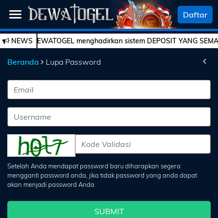
SELAMAT DATANG
Daftar
NEWS
DEWATOGEL menghadirkan sistem DEPOSIT YANG SEMAKIN MUD
Beranda
Beranda
Lupa Password
Daftar
Togel
Live
Casino
Slot
Games
Setelah Anda mendapat password baru diharapkan segera
Esports
PROMO
mengganti password anda, jika tidak password yang anda dapat
akan menjadi password Anda
Bola
SUBMIT